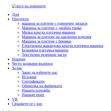
Дом
Продукти
машина за плетене с единичен джърси
Машина за плетене с двойно трико
Малка кръгла плетачна машина
Машина за плетене на хавлиени изделия
Машина за плетене с бримки
Електронна жакардова кръгла плетачна машина
Безшевна плетачна машина
Текстилни резервни части
Новини
Често задавани въпроси
За нас
Защо да изберете нас
История
Сертификати
Обиколка на фабриката
Нашата изложба
Нашият екип
VR
Свържете се с нас