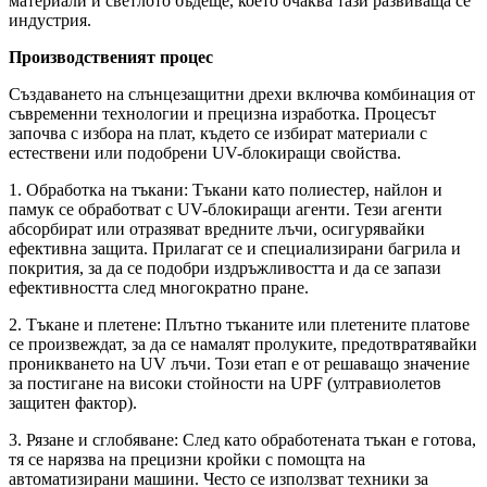
материали и светлото бъдеще, което очаква тази развиваща се
индустрия.
Производственият процес
Създаването на слънцезащитни дрехи включва комбинация от
съвременни технологии и прецизна изработка. Процесът
започва с избора на плат, където се избират материали с
естествени или подобрени UV-блокиращи свойства.
1. Обработка на тъкани: Тъкани като полиестер, найлон и
памук се обработват с UV-блокиращи агенти. Тези агенти
абсорбират или отразяват вредните лъчи, осигурявайки
ефективна защита. Прилагат се и специализирани багрила и
покрития, за да се подобри издръжливостта и да се запази
ефективността след многократно пране.
2. Тъкане и плетене: Плътно тъканите или плетените платове
се произвеждат, за да се намалят пролуките, предотвратявайки
проникването на UV лъчи. Този етап е от решаващо значение
за постигане на високи стойности на UPF (ултравиолетов
защитен фактор).
3. Рязане и сглобяване: След като обработената тъкан е готова,
тя се нарязва на прецизни кройки с помощта на
автоматизирани машини. Често се използват техники за