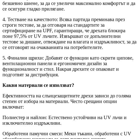
безшевно шиене, за да се увеличи максимално комфортът и да
се осигури гладко прилягане.
4. Тестване на качеството: Всяка партида преминава през
строги тестове, за да отговаря на стандартите за
сертифициране на UPF, гарантиращи, че дрехата блокира
поне 97,5% от UV лъчите. Извършват се допълнителни
тестове за дишане, отвеждане на влагата и издръжливост, за да
се отговорят на очакванията на потребителите.
5. Финални щрихи: Добавят се функции като скрити ципове,
вентилационни панели и ергономичен дизайн за
функционалност и стил. Накрая дрехите се опаковат и
подготвят за дистрибуция.
Какви материали се използват?
Ефективността на слънцезащитните дрехи зависи до голяма
степен от избора на материали. Често срещани опции
включват:
Полиестер и найлон: Естествено устойчиви на UV лъчи и
изключително издръжливи.
Обработени памучни смеси: Меки тъкани, обработени с UV