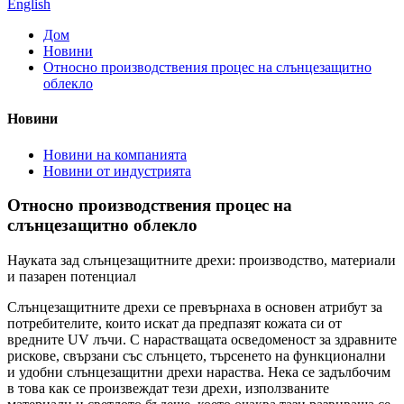
English
Дом
Новини
Относно производствения процес на слънцезащитно
облекло
Новини
Новини на компанията
Новини от индустрията
Относно производствения процес на
слънцезащитно облекло
Науката зад слънцезащитните дрехи: производство, материали
и пазарен потенциал
Слънцезащитните дрехи се превърнаха в основен атрибут за
потребителите, които искат да предпазят кожата си от
вредните UV лъчи. С нарастващата осведоменост за здравните
рискове, свързани със слънцето, търсенето на функционални
и удобни слънцезащитни дрехи нараства. Нека се задълбочим
в това как се произвеждат тези дрехи, използваните