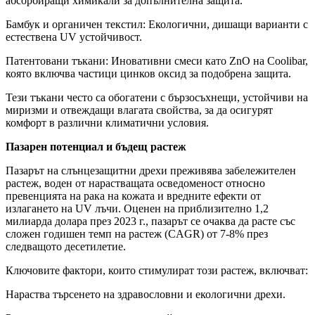
абсорбиращи химикали за допълнителна защита.
Бамбук и органичен текстил: Екологични, дишащи варианти с
естествена UV устойчивост.
Патентовани тъкани: Иновативни смеси като ZnO ​​на Coolibar,
която включва частици цинков оксид за подобрена защита.
Тези тъкани често са обогатени с бързосъхнещи, устойчиви на
миризми и отвеждащи влагата свойства, за да осигурят
комфорт в различни климатични условия.
Пазарен потенциал и бъдещ растеж
Пазарът на слънцезащитни дрехи преживява забележителен
растеж, воден от нарастващата осведоменост относно
превенцията на рака на кожата и вредните ефекти от
излагането на UV лъчи. Оценен на приблизително 1,2
милиарда долара през 2023 г., пазарът се очаква да расте със
сложен годишен темп на растеж (CAGR) от 7-8% през
следващото десетилетие.
Ключовите фактори, които стимулират този растеж, включват:
Нараства търсенето на здравословни и екологични дрехи.